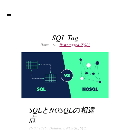
SQL Tag
Home
>
Posts tagged "SQL"
SQLとNOSQLの相違
点
26.03.2025
,
Database
,
NOSQL
,
SQL